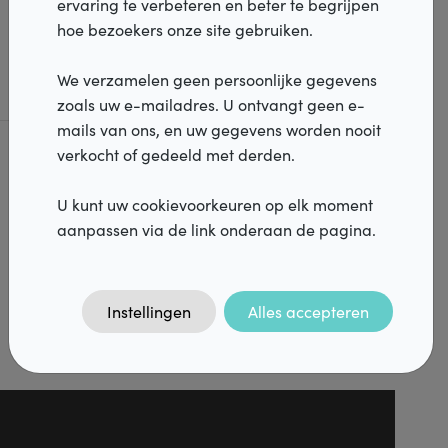
ervaring te verbeteren en beter te begrijpen
Kortom gordijnadvies aan huis ontzorgt u bij het
hoe bezoekers onze site gebruiken.
Services
kiezen en plaatsen van uw raamdecoratie.
Verdelers
We verzamelen geen persoonlijke gegevens
zoals uw e-mailadres. U ontvangt geen e-
mails van ons, en uw gegevens worden nooit
Vacatures
verkocht of gedeeld met derden.
Realisaties
FAQ
U kunt uw cookievoorkeuren op elk moment
Contact
aanpassen via de link onderaan de pagina.
DiazPro
Instellingen
Alles accepteren