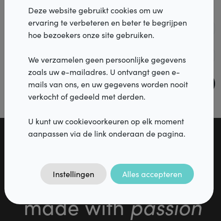
stad:
*
Deze website gebruikt cookies om uw
Producten
ervaring te verbeteren en beter te begrijpen
E-mail:
*
hoe bezoekers onze site gebruiken.
Realisaties
Telefoon:
*
We verzamelen geen persoonlijke gegevens
Inspiratie
zoals uw e-mailadres. U ontvangt geen e-
Aanvraag indienen
mails van ons, en uw gegevens worden nooit
Services
verkocht of gedeeld met derden.
Verdelers
U kunt uw cookievoorkeuren op elk moment
aanpassen via de link onderaan de pagina.
Vacatures
FAQ
Sunprotection
Instellingen
Alles accepteren
Contact
passion
DiazPro
made with