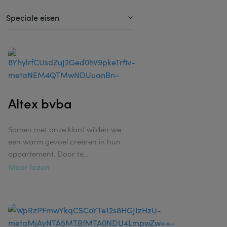
Horizontale Jaloezieën Alu
Living
Speciale eisen
Horizontale Jaloezieën Hout
Keuken
Isolerend
Rolgordijnen
Slaapkamer
Verduisterend
Duo-roll
Badkamer
Brandwerend
Plissé
Altex bvba
Bureau
Childsafe
Vouwgordijnen
Hal
Samen met onze klant wilden we
Automatisatie
Overgordijnen
een warm gevoel creëren in hun
appartement. Door te
...
Honeycell
Meer lezen
Illusion