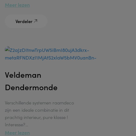
Meer lezen
Verdeler
Producten
Verticale jal
Realisaties
Horizontale ja
Veldeman
Inspiratie
Rolgordij
Dendermonde
Services
Overgordi
Verdelers
Verschillende systemen raamdeco
Vouwgordi
zijn een ideale combinatie in dit
prachtig interieur, pure klasse !
Plissé
Vacatures
Interesse?
...
Meer lezen
FAQ