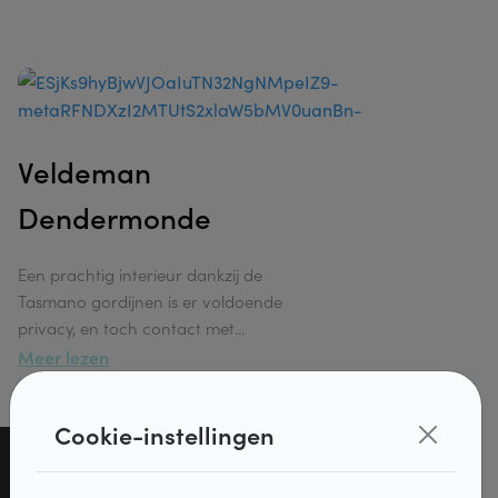
Illusion
Contact
Smart h
DiazPro
Veldeman
Dendermonde
Een prachtig interieur dankzij de
Tasmano gordijnen is er voldoende
privacy, en toch contact met
...
Meer lezen
Cookie-instellingen