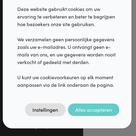
Deze website gebruikt cookies om uw
Sunprotection
ervaring te verbeteren en beter te begrijpen
hoe bezoekers onze site gebruiken.
made with
We verzamelen geen persoonlijke gegevens
passion
zoals uw e-mailadres. U ontvangt geen e-
mails van ons, en uw gegevens worden nooit
Belgium
in
verkocht of gedeeld met derden.
U kunt uw cookievoorkeuren op elk moment
aanpassen via de link onderaan de pagina.
Producten
Verticale jaloezieën
Instellingen
Alles accepteren
Horizontale jaloezieën
Rolgordijnen