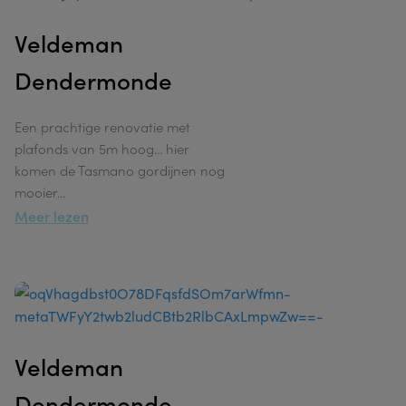
Veldeman
Dendermonde
Een prachtige renovatie met
plafonds van 5m hoog... hier
komen de Tasmano gordijnen nog
mooier
...
Meer lezen
Veldeman
Dendermonde