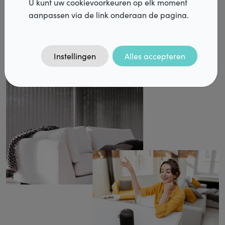
U kunt uw cookievoorkeuren op elk moment
keuze is ideaal voor een venster langs de straatkant waar
aanpassen via de link onderaan de pagina.
u veel privacy wenst of voor een slaapkamer die
Vacatures
verduisterd moet worden.
FAQ
Instellingen
Alles accepteren
Contact
DiazPro