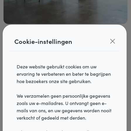
Doorzicht of volledige privacy, de
Cookie-instellingen
keuze is aan u
Naast de verschillende materialen die u kunt kiezen kunt u
Deze website gebruikt cookies om uw
ook de lichtdoorlatendheid van uw lamel bepalen. Wilt u
Producten
ervaring te verbeteren en beter te begrijpen
nog doorzicht naar buiten toe? Ga dan voor transparante,
hoe bezoekers onze site gebruiken.
lichtdoorlatende of screen lamellen. Deze laten nog wat
Realisaties
licht door maar zorgen er ook voor dat u nog naar buiten
We verzamelen geen persoonlijke gegevens
kunt kijken. Let wel op, ’s avonds kunnen mensen ook naar
Inspiratie
zoals uw e-mailadres. U ontvangt geen e-
binnen kijken.
mails van ons, en uw gegevens worden nooit
Services
verkocht of gedeeld met derden.
Wilt u volledige privacy, dan kiest u best voor een black-
Verdelers
out textiel lamel of een lamel in pvc of aluminium. Deze