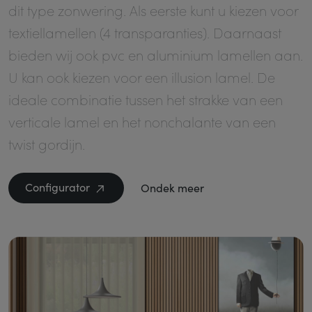
dit type zonwering. Als eerste kunt u kiezen voor
textiellamellen (4 transparanties). Daarnaast
bieden wij ook pvc en aluminium lamellen aan.
U kan ook kiezen voor een illusion lamel. De
ideale combinatie tussen het strakke van een
verticale lamel en het nonchalante van een
twist gordijn.
Configurator
Ondek meer