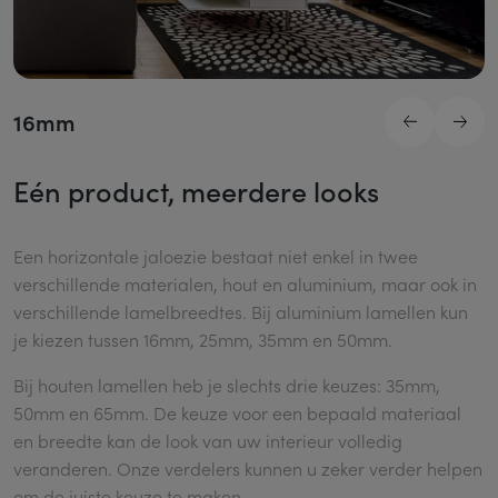
16mm
Eén product, meerdere looks
Een horizontale jaloezie bestaat niet enkel in twee
verschillende materialen, hout en aluminium, maar ook in
verschillende lamelbreedtes. Bij aluminium lamellen kun
je kiezen tussen 16mm, 25mm, 35mm en 50mm.
Bij houten lamellen heb je slechts drie keuzes: 35mm,
50mm en 65mm. De keuze voor een bepaald materiaal
en breedte kan de look van uw interieur volledig
veranderen. Onze verdelers kunnen u zeker verder helpen
om de juiste keuze te maken.