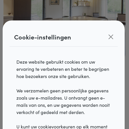
Cookie-instellingen
Deze website gebruikt cookies om uw
Verschillende systemen,
Producten
ervaring te verbeteren en beter te begrijpen
verschillende bedieningen
hoe bezoekers onze site gebruiken.
Realisaties
We verzamelen geen persoonlijke gegevens
Inspiratie
Zowel houten als aluminium jaloezieën kennen naast een
zoals uw e-mailadres. U ontvangt geen e-
klassieke manuele bediening ook een elektrische
mails van ons, en uw gegevens worden nooit
Services
bediening. dit is een optie die het dagelijks leven veel
verkocht of gedeeld met derden.
eenvoudiger kan maken aangezien je met één druk op de
Verdelers
knop uw zonwering kunt bedienen. Ook bediening met
U kunt uw cookievoorkeuren op elk moment