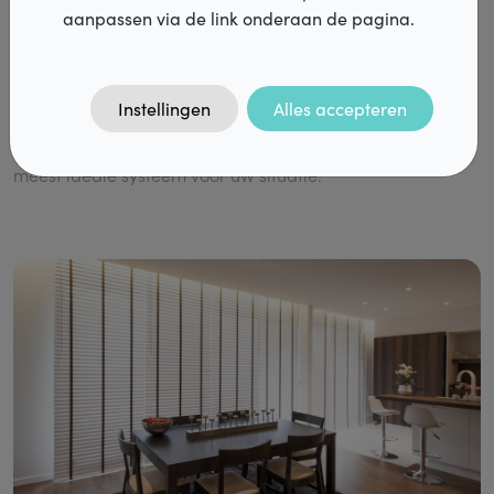
een app of zelfs met uw stem is in dit geval mogelijk. Als
aanpassen via de link onderaan de pagina.
dat geen luxe is. Bij aluminium jaloezieën bestaan er
Vacatures
daarnaast ook nog een aantal leuke 'speciale' systemen
FAQ
die niet enkel de look van uw jaloezie bepalen maar ook
Instellingen
Alles accepteren
vaak een Child Safe oplossing bieden. Uw verdeler in uw
Contact
buurt kan u zeker verder helpen in de zoektocht naar het
DiazPro
meest ideale systeem voor uw situatie.