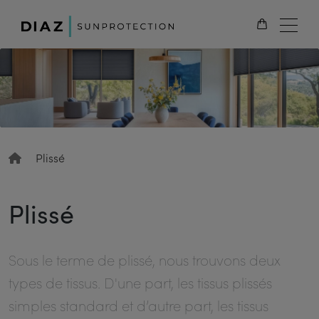
FR
Plissé
Plissé
Sous le terme de plissé, nous trouvons deux
types de tissus. D'une part, les tissus plissés
simples standard et d’autre part, les tissus