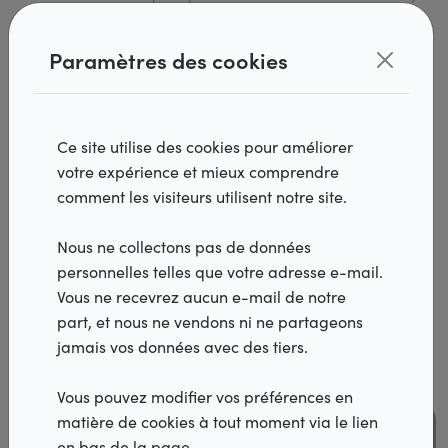
vous pouvez choisir une commande standard avec une
corde ou une poignée. Cette poignée est une option
Paramètres des cookies
agréable pour les enfants, mais elle ne convient que pour
les fenêtres faciles d'accès, car il faut pousser le plissé
vers le haut ou vers le bas complètement à la main. En
outre, comme la plupart des formes de décoration de
Ce site utilise des cookies pour améliorer
fenêtre, le plissé peut aussi être entièrement électrique.
votre expérience et mieux comprendre
Vous pouvez alors ouvrir ou fermer votre store en
Produits
comment les visiteurs utilisent notre site.
appuyant sur un bouton. Pour plus de confort, nous vous
Realisations
recommandons l'application Diaz B.I. Vous pouvez alors
Nous ne collectons pas de données
faire fonctionner votre décoration de fenêtre à tout
personnelles telles que votre adresse e-mail.
Inspiration
moment via votre téléphone portable, votre tablette ou
Vous ne recevrez aucun e-mail de notre
votre smartwatch. La commande vocale est également
part, et nous ne vendons ni ne partageons
Services
possible si vous disposez déjà d'un système Smart home.
jamais vos données avec des tiers.
Distributeurs
Vous pouvez modifier vos préférences en
matière de cookies à tout moment via le lien
Vacatures
en bas de la page.