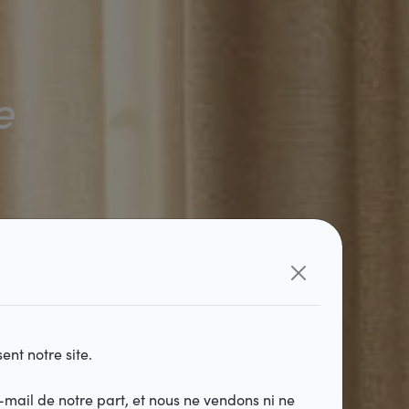
e
ent notre site.
mail de notre part, et nous ne vendons ni ne