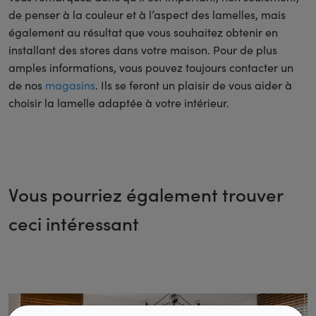
de penser à la couleur et à l’aspect des lamelles, mais
également au résultat que vous souhaitez obtenir en
installant des stores dans votre maison. Pour de plus
amples informations, vous pouvez toujours contacter un
de nos
magasins
. Ils se feront un plaisir de vous aider à
choisir la lamelle adaptée à votre intérieur.
Vous pourriez également trouver
ceci intéressant