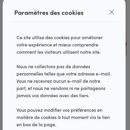
Paramètres des cookies
Ce site utilise des cookies pour améliorer
votre expérience et mieux comprendre
Produits
comment les visiteurs utilisent notre site.
Realisations
Nous ne collectons pas de données
personnelles telles que votre adresse e-mail.
Du bois pour isoler ma maison
Inspiration
Vous ne recevrez aucun e-mail de notre
part, et nous ne vendons ni ne partageons
Décoration de fenêtre en bois – comme des vénitiens bambou
Services
jamais vos données avec des tiers.
– a l’esthétique frappante. Il s’agit d’un matériau chaud, à la
fois confortable et durable. Cependant, peu de gens se
Distributeurs
rendent compte que le bois présente égalément un avantage
Vous pouvez modifier vos préférences en
fonctionnel important: l’isolation.
matière de cookies à tout moment via le lien
Vacatures
en bas de la page.